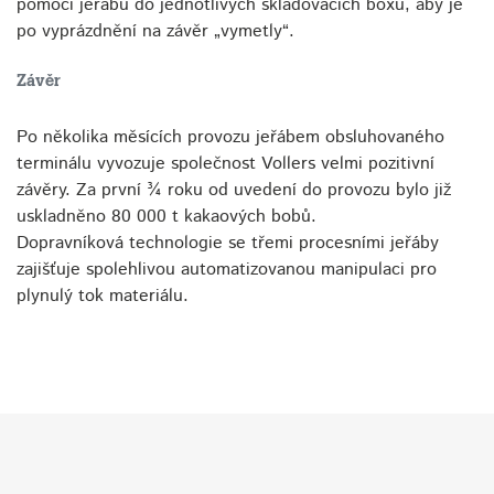
pomocí jeřábu do jednotlivých skladovacích boxů, aby je
po vyprázdnění na závěr „vymetly“.
Závěr
Po několika měsících provozu jeřábem obsluhovaného
terminálu vyvozuje společnost Vollers velmi pozitivní
závěry. Za první ¾ roku od uvedení do provozu bylo již
uskladněno 80 000 t kakaových bobů.
Dopravníková technologie se třemi procesními jeřáby
zajišťuje spolehlivou automatizovanou manipulaci pro
plynulý tok materiálu.