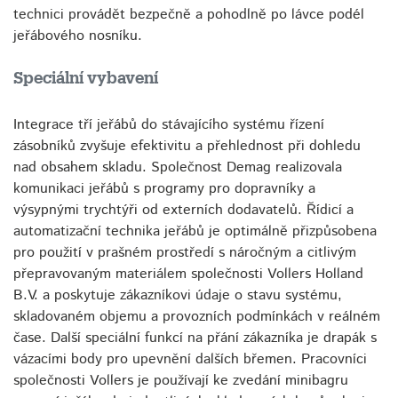
technici provádět bezpečně a pohodlně po lávce podél
jeřábového nosníku.
Speciální vybavení
Integrace tří jeřábů do stávajícího systému řízení
zásobníků zvyšuje efektivitu a přehlednost při dohledu
nad obsahem skladu. Společnost Demag realizovala
komunikaci jeřábů s programy pro dopravníky a
výsypnými trychtýři od externích dodavatelů. Řídicí a
automatizační technika jeřábů je optimálně přizpůsobena
pro použití v prašném prostředí s náročným a citlivým
přepravovaným materiálem společnosti Vollers Holland
B.V. a poskytuje zákazníkovi údaje o stavu systému,
skladovaném objemu a provozních podmínkách v reálném
čase. Další speciální funkcí na přání zákazníka je drapák s
vázacími body pro upevnění dalších břemen. Pracovníci
společnosti Vollers je používají ke zvedání minibagru