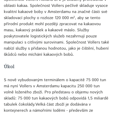
oblasti kakaa. Společnost Vollers pečlivě skladuje vysoce
kvalitní kakaové boby v Amsterdamu na značné části své
skladovací plochy o rozloze 120 000 m², aby se tento
přírodní produkt mohl později zpracovat na kakaovou
masu, kakaový prášek a kakaové máslo. Služby
poskytovatele logistických služeb nezahrnují pouze
manipulaci s citlivými surovinami. Společnost Vollers také
nabízí služby s přidanou hodnotou, jako je čištění, hubení
škůdců nebo míchání kakaových bobů.
Úkol
S nově vybudovaným terminálem o kapacitě 75 000 tun
má nyní Vollers v Amsterdamu kapacitu 250 000 tun
volně loženého zboží. Pro představu o objemu nových
skladů: 75 000 tun kakaových bobů odpovídá 1,5 miliardě
tabulek čokolády.Velká část zboží je dodávána v
kontejnerech a námořními loděmi - především ze