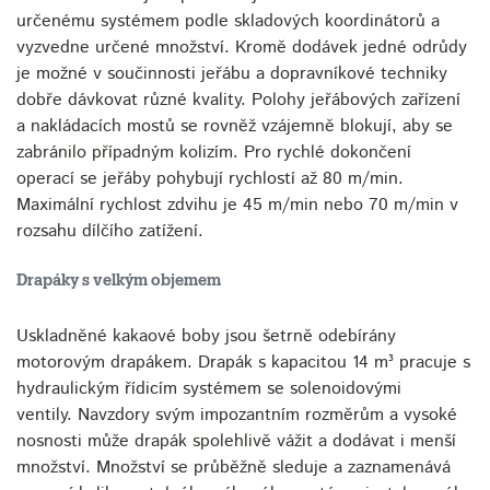
určenému systémem podle skladových koordinátorů a
vyzvedne určené množství. Kromě dodávek jedné odrůdy
je možné v součinnosti jeřábu a dopravníkové techniky
dobře dávkovat různé kvality. Polohy jeřábových zařízení
a nakládacích mostů se rovněž vzájemně blokují, aby se
zabránilo případným kolizím. Pro rychlé dokončení
operací se jeřáby pohybují rychlostí až 80 m/min.
Maximální rychlost zdvihu je 45 m/min nebo 70 m/min v
rozsahu dílčího zatížení.
Drapáky s velkým objemem
Uskladněné kakaové boby jsou šetrně odebírány
motorovým drapákem. Drapák s kapacitou 14 m³ pracuje s
hydraulickým řídicím systémem se solenoidovými
ventily. Navzdory svým impozantním rozměrům a vysoké
nosnosti může drapák spolehlivě vážit a dodávat i menší
množství. Množství se průběžně sleduje a zaznamenává