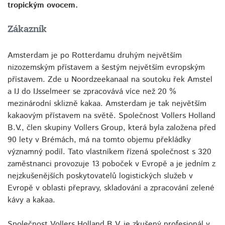
tropickým ovocem.
Zákazník
Amsterdam je po Rotterdamu druhým největším
nizozemským přístavem a šestým největším evropským
přístavem. Zde u Noordzeekanaal na soutoku řek Amstel
a IJ do IJsselmeer se zpracovává více než 20 %
mezinárodní sklizně kakaa. Amsterdam je tak největším
kakaovým přístavem na světě. Společnost Vollers Holland
B.V., člen skupiny Vollers Group, která byla založena před
90 lety v Brémách, má na tomto objemu překládky
významný podíl. Tato vlastníkem řízená společnost s 320
zaměstnanci provozuje 13 poboček v Evropě a je jedním z
nejzkušenějších poskytovatelů logistických služeb v
Evropě v oblasti přepravy, skladování a zpracování zelené
kávy a kakaa.
Společnost Vollers Holland B.V. je zkušený profesionál v