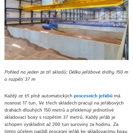
Pohled na jeden ze tří skladů: Délka jeřábové dráhy 150 m
a rozpětí 37 m
Každý ze tří plně automatických
procesních jeřábů
má
nosnost 17 tun. Ve třech skladech pracují na jeřábových
drahách dlouhých 150 metrů a překlenují jednotlivé
skladovací boxy s rozpětím 37 metrů. Každý jeřáb je
schopen vyskladnit až 200 tun suroviny za hodinu. Za
tímto účelem najíždí procesní jeřáb ke skladovacímu boxu