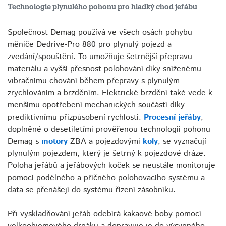
Technologie plynulého pohonu pro hladký chod jeřábu
Společnost Demag používá ve všech osách pohybu
měniče Dedrive-Pro 880 pro plynulý pojezd a
zvedání/spouštění. To umožňuje šetrnější přepravu
materiálu a vyšší přesnost polohování díky sníženému
vibračnímu chování během přepravy s plynulým
zrychlováním a brzděním. Elektrické brzdění také vede k
menšímu opotřebení mechanických součástí díky
prediktivnímu přizpůsobení rychlosti.
Procesní jeřáby
,
doplněné o desetiletími prověřenou technologii pohonu
Demag s
motory
ZBA a pojezdovými
koly
, se vyznačují
plynulým pojezdem, který je šetrný k pojezdové dráze.
Poloha jeřábů a jeřábových koček se neustále monitoruje
pomocí podélného a příčného polohovacího systému a
data se přenášejí do systému řízení zásobníku.
Při vyskladňování jeřáb odebírá kakaové boby pomocí