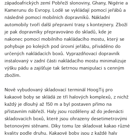
západoafrických zemí Pobřeží slonoviny, Ghany, Nigérie a
Kamerunu do Evropy. Lodě se vykládají pomocí jeřábů a
následně pomocí mobilních dopravníků. Nákladní
automobily tvoří další přepravní trasy s kontejnery. Zboží
je pak dopravníky přepravováno do skladů, kde je
nakonec pomocí mobilního nakládacího mostu, který se
pohybuje po kolejích pod úrovní jeřábu, přiváděno do
určených nakládacích boxů. Vyprazdňovací dopravník
instalovaný v zadní části nakládacího mostu minimalizuje
výšku pádu a zajišťuje tak šetrnou manipulaci s cenným
zbožím.
Nově vybudovaný skladovací terminál HoogTij pro
kakaové boby se skládá ze tří halových komplexů, z nichž
každý je dlouhý až 150 m a byl postaven přímo na
přístavním nábřeží. Haly jsou rozděleny až do jedenácti
skladovacích boxů, které jsou ohrazeny desetimetrovými
betonovými stěnami. Díky tomu lze skladovat kakao různé
kvality podle druhu. Kakaové boby jsou z každé haly