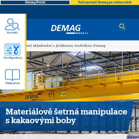
Demag Portal
Vaši partneři Demag po celém světě
Demag
Kontakt
You
Efektivní skladování s jeřábovou technikou Demag
Efektivní
are
Konfigurátory
here
skladování
Reference
s
jeřábovou
Materiálově šetrná manipulace
technikou
s kakaovými boby
Demag