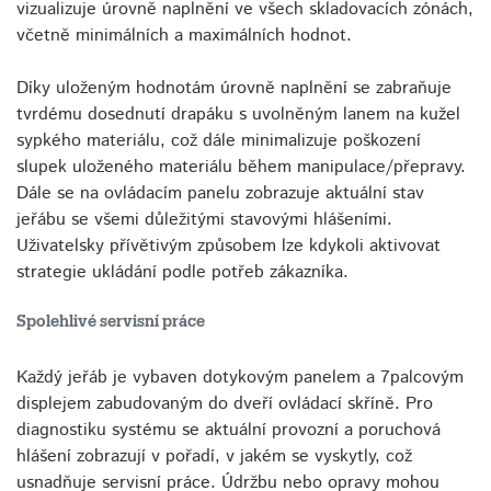
vizualizuje úrovně naplnění ve všech skladovacích zónách,
včetně minimálních a maximálních hodnot.
Díky uloženým hodnotám úrovně naplnění se zabraňuje
tvrdému dosednutí drapáku s uvolněným lanem na kužel
sypkého materiálu, což dále minimalizuje poškození
slupek uloženého materiálu během manipulace/přepravy.
Dále se na ovládacím panelu zobrazuje aktuální stav
jeřábu se všemi důležitými stavovými hlášeními.
Uživatelsky přívětivým způsobem lze kdykoli aktivovat
strategie ukládání podle potřeb zákazníka.
Spolehlivé servisní práce
Každý jeřáb je vybaven dotykovým panelem a 7palcovým
displejem zabudovaným do dveří ovládací skříně. Pro
diagnostiku systému se aktuální provozní a poruchová
hlášení zobrazují v pořadí, v jakém se vyskytly, což
usnadňuje servisní práce. Údržbu nebo opravy mohou