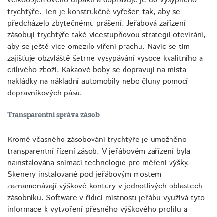
velkoobjemového drpáku a dopravuje je do výsypného
trychtýře. Ten je konstrukčně vyřešen tak, aby se
předcházelo zbytečnému prášení. Jeřábová zařízení
zásobují trychtýře také vícestupňovou strategií otevírání,
aby se ještě více omezilo víření prachu. Navíc se tím
zajišťuje obzvláště šetrné vysypávání vysoce kvalitního a
citlivého zboží. Kakaové boby se dopravují na místa
nakládky na nákladní automobily nebo čluny pomocí
dopravníkových pásů.
Transparentní správa zásob
Kromě včasného zásobování trychtýře je umožněno
transparentní řízení zásob. V jeřábovém zařízení byla
nainstalována snímací technologie pro měření výšky.
Skenery instalované pod jeřábovým mostem
zaznamenávají výškové kontury v jednotlivých oblastech
zásobníku. Software v řídicí místnosti jeřábu využívá tyto
informace k vytvoření přesného výškového profilu a