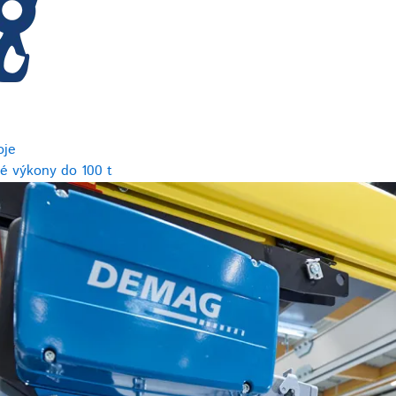
oje
é výkony do 100 t