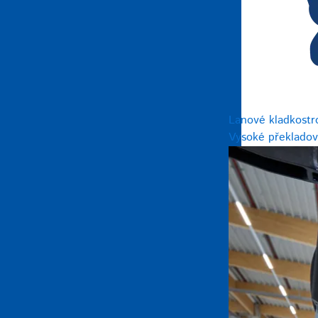
Lanové kladkostr
Vysoké překladov