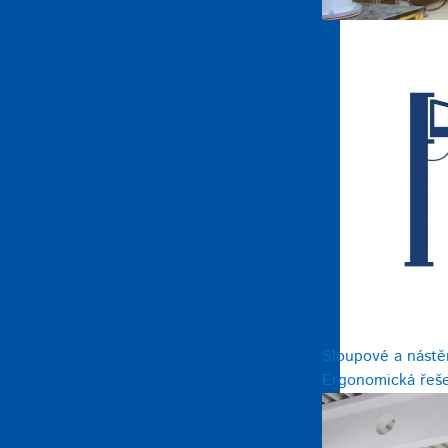
Sloupové a nástě
Ergonomická řeše