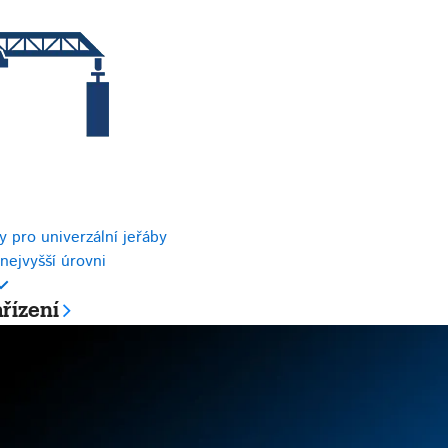
 pro univerzální jeřáby
nejvyšší úrovni
řízení