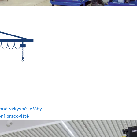
nné výkyvné jeřáby
ní pracoviště