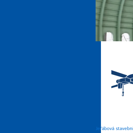
Jeřábová stavebn