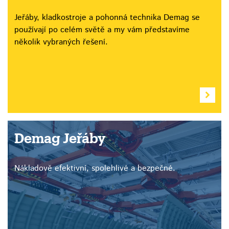
Jeřáby, kladkostroje a pohonná technika Demag se
používají po celém světě a my vám představíme
několik vybraných řešení.
Demag Jeřáby
Nákladově efektivní, spolehlivé a bezpečné.