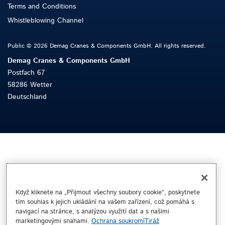
Terms and Conditions
Whistleblowing Channel
Public © 2026 Demag Cranes & Components GmbH. All rights reserved.
Demag Cranes & Components GmbH
Postfach 67
58286 Wetter
Deutschland
Když kliknete na „Přijmout všechny soubory cookie“, poskytnete
tím souhlas k jejich ukládání na vašem zařízení, což pomáhá s
navigací na stránce, s analýzou využití dat a s našimi
marketingovými snahami.
Ochrana soukromí
Tiráž