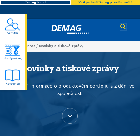
Demag Portal
Vaši partneři Demag po celém světě
Demag
Kontakt
You
Společnost
Novinky a tiskové zprávy
Novinky
are
Konfigurátory
here
Novinky a tiskové zprávy
a
Reference
Nejnovější informace o produktovém portfoliu a z dění ve
tiskové
společnosti
zprávy