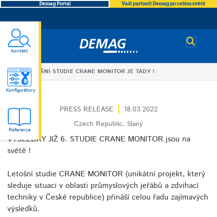
Demag Portal
Vaši partneři Demag po celém světě
Demag
Kontakt
You
LETOŠNÍ STUDIE CRANE MONITOR JE TADY !
LETOŠNÍ
are
Konfigurátory
here
PRESS RELEASE
18.03.2022
STUDIE
Czech Republic, Slaný
Reference
CRANE
VÝSLEDKY JIŽ 6. STUDIE CRANE MONITOR jsou na
světě !
MONITOR
Letošní studie CRANE MONITOR (unikátní projekt, který
JE
sleduje situaci v oblasti průmyslových jeřábů a zdvihací
techniky v České republice) přináší celou řadu zajímavých
TADY
výsledků.