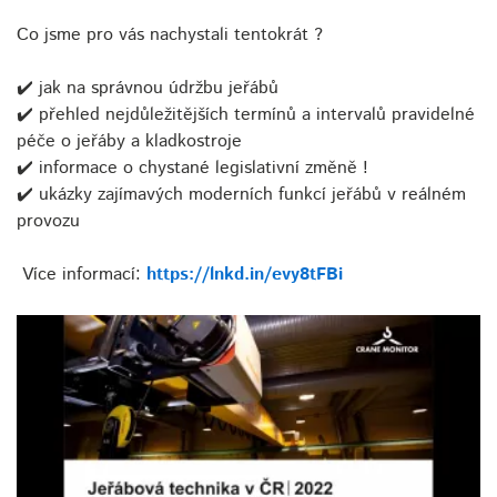
!
Co jsme pro vás nachystali tentokrát ?
✔️ jak na správnou údržbu jeřábů
✔️ přehled nejdůležitějších termínů a intervalů pravidelné
péče o jeřáby a kladkostroje
✔️ informace o chystané legislativní změně !
✔️ ukázky zajímavých moderních funkcí jeřábů v reálném
provozu
Více informací:
https://lnkd.in/evy8tFBi