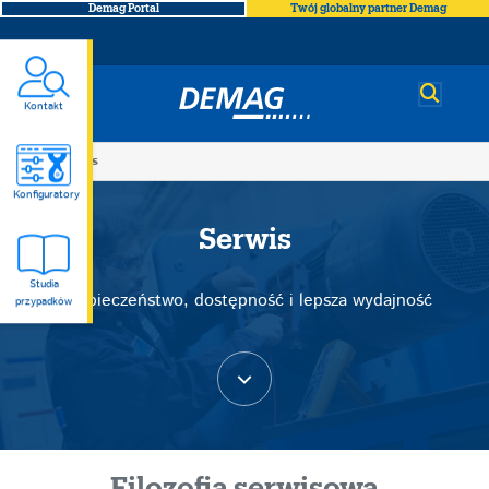
Demag Portal
Twój globalny partner Demag
Demag
Kontakt
You
Serwis
Serwis
are
Konfiguratory
here
Serwis
Studia
Bezpieczeństwo, dostępność i lepsza wydajność
przypadków