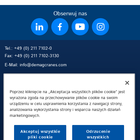
Obserwuj nas
Tel.: +49 (0) 211 7102-0
Fax: +49 (0) 211 7102-3130
E-Mail: info@demagcranes.com
Sitemap
Szukaj
Kontakt
Poprzez kliknięcie na „Akceptacja wszystkich plików cookie” jest
wyrażona zgoda na przechowywanie plików cookie na swoim
urządzeniu w celu usprawnienia korzystania z nawigacji strony,
Informacje o firmie
analizowania wykorzystania strony i wsparcia naszych działań
marketingowych.
Polityka prywatności
Informacje prawne
Akceptuj wszystkie
Odrzucenie
Whistleblowing Channel
pliki cookie
wszystkich