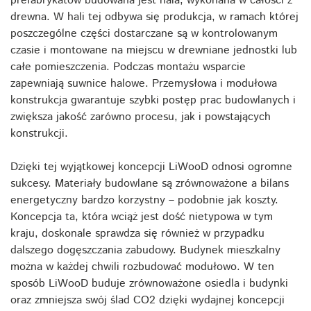
prefabrykatów budowana jest hala, wykonana w całości z
drewna. W hali tej odbywa się produkcja, w ramach której
poszczególne części dostarczane są w kontrolowanym
czasie i montowane na miejscu w drewniane jednostki lub
całe pomieszczenia. Podczas montażu wsparcie
zapewniają suwnice halowe. Przemysłowa i modułowa
konstrukcja gwarantuje szybki postęp prac budowlanych i
zwiększa jakość zarówno procesu, jak i powstających
konstrukcji.
Dzięki tej wyjątkowej koncepcji LiWooD odnosi ogromne
sukcesy. Materiały budowlane są zrównoważone a bilans
energetyczny bardzo korzystny – podobnie jak koszty.
Koncepcja ta, która wciąż jest dość nietypowa w tym
kraju, doskonale sprawdza się również w przypadku
dalszego dogęszczania zabudowy. Budynek mieszkalny
można w każdej chwili rozbudować modułowo. W ten
sposób LiWooD buduje zrównoważone osiedla i budynki
oraz zmniejsza swój ślad CO2 dzięki wydajnej koncepcji