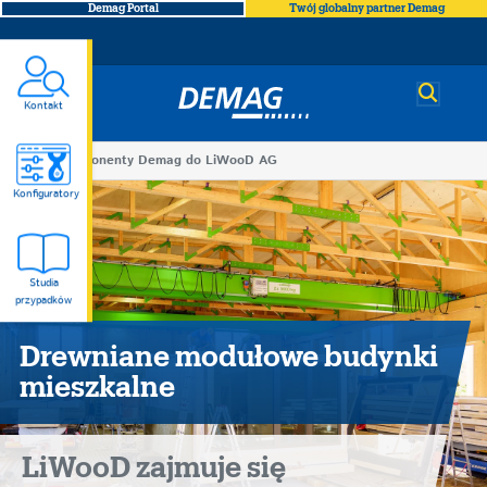
Demag Portal
Twój globalny partner Demag
Demag
Kontakt
You
Komponenty Demag do LiWooD AG
Komponenty
are
Konfiguratory
here
Demag
Studia
do
przypadków
LiWooD
Drewniane modułowe budynki
mieszkalne
AG
LiWooD zajmuje się