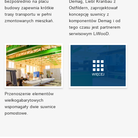
bezpośrednio na placu
Demag, Liebl Kranbau z
budowy zapewnia krótkie
Ostfildern, zaprojektował
trasy transportu w pełni
koncepcję suwnicy z
zmontowanych mieszkań.
komponentów Demag i od
tego czasu jest partnerem
serwisowym LiWooD.
WIĘCEJ
Przenoszenie elementów
wielkogabarytowych
wspomagały dwie suwnice
pomostowe.