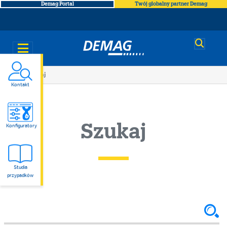
Demag Portal
Twój globalny partner Demag
Demag
You
Szukaj
Kontakt
are
here
Szukaj
Konfiguratory
Studia
przypadków
Szukaj