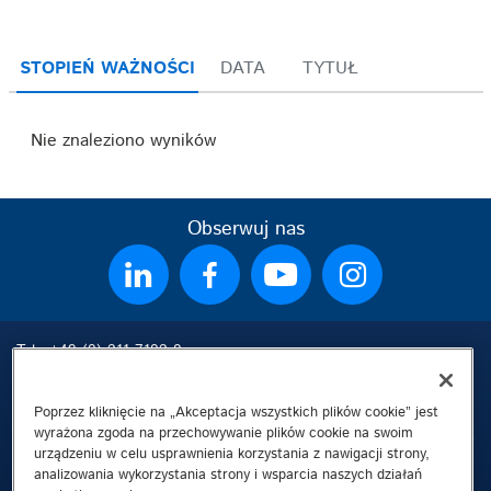
STOPIEŃ WAŻNOŚCI
DATA
TYTUŁ
Nie znaleziono wyników
Obserwuj nas
Tel.: +49 (0) 211 7102-0
Fax: +49 (0) 211 7102-3130
E-Mail: info@demagcranes.com
Poprzez kliknięcie na „Akceptacja wszystkich plików cookie” jest
wyrażona zgoda na przechowywanie plików cookie na swoim
urządzeniu w celu usprawnienia korzystania z nawigacji strony,
Informacje o firmie
analizowania wykorzystania strony i wsparcia naszych działań