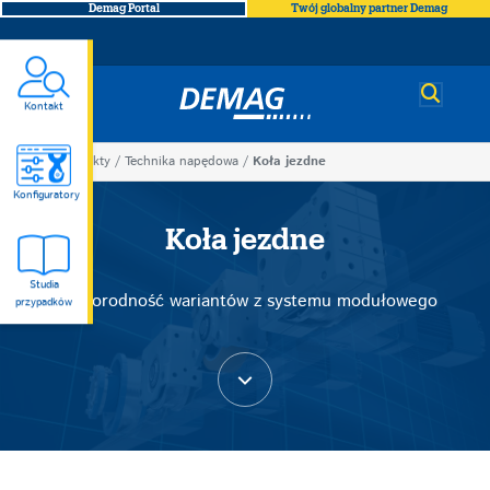
Demag Portal
Twój globalny partner Demag
Demag
Kontakt
You
Produkty
Technika napędowa
Koła jezdne
Koła
are
Konfiguratory
here
Koła jezdne
jezdne
Studia
Różnorodność wariantów z systemu modułowego
przypadków