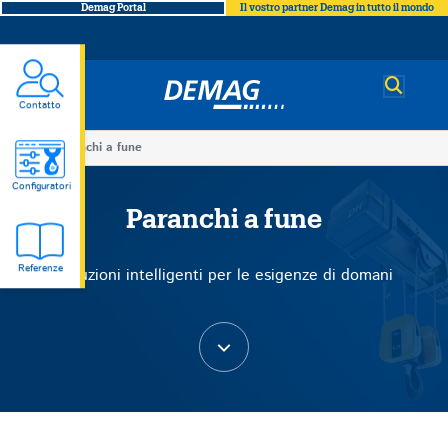
Demag Portal
Il vostro partner Demag in tutto il mondo
Demag
Contatto
You
Paranchi a fune
Paranchi
are
Configuratori
here
Paranchi a fune
a
Referenze
Soluzioni intelligenti per le esigenze di domani
fune