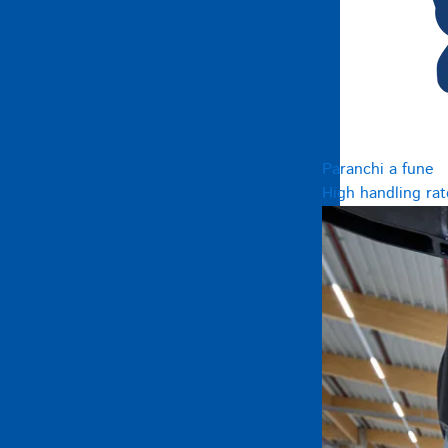
Paranchi a fune
High handling rat