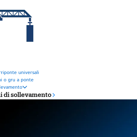
riponte universali
i o gru a ponte
llevamento
 di sollevamento