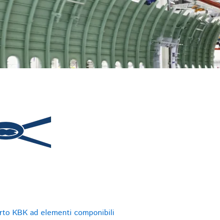
orto KBK ad elementi componibili