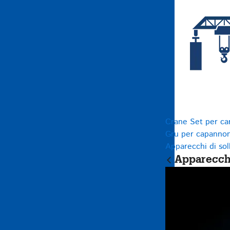
Crane Set per car
Gru per capannon
Apparecchi di so
Apparecchi