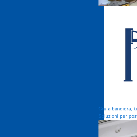
Gru a bandiera, t
Soluzioni per pos