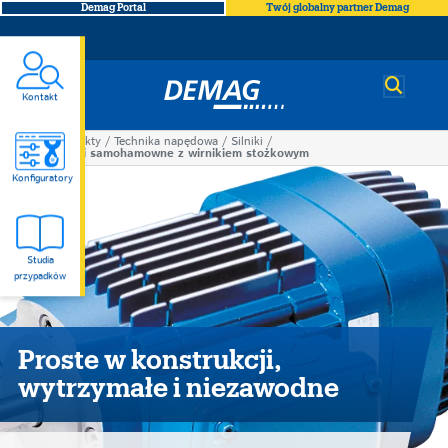
Demag Portal
Twój globalny partner Demag
Demag
Kontakt
Produkty
Technika napędowa
Silniki
You
Silniki samohamowne z wirnikiem stożkowym
Silniki
are
Konfiguratory
here
samohamowne
Studia
z
przypadków
wirnikiem
Proste w konstrukcji,
stożkowym
wytrzymałe i niezawodne