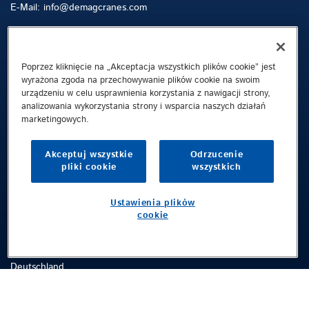
E-Mail: info@demagcranes.com
Sitemap
Szukaj
Kontakt
Poprzez kliknięcie na „Akceptacja wszystkich plików cookie” jest
wyrażona zgoda na przechowywanie plików cookie na swoim
urządzeniu w celu usprawnienia korzystania z nawigacji strony,
Informacje o firmie
analizowania wykorzystania strony i wsparcia naszych działań
marketingowych.
Polityka prywatności
Informacje prawne
Akceptuj wszystkie
Odrzucenie
Whistleblowing Channel
pliki cookie
wszystkich
Public © 2026 Demag Cranes & Components GmbH. All rights reserved.
Ustawienia plików
cookie
Demag Cranes & Components GmbH
Postfach 67
58286 Wetter
Deutschland