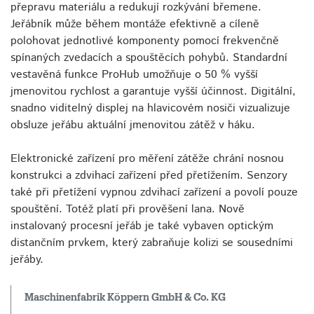
přepravu materiálu a redukují rozkývání břemene.
Jeřábník může během montáže efektivně a cíleně
polohovat jednotlivé komponenty pomocí frekvenčně
spínaných zvedacích a spouštěcích pohybů. Standardní
vestavěná funkce ProHub umožňuje o 50 % vyšší
jmenovitou rychlost a garantuje vyšší účinnost. Digitální,
snadno viditelný displej na hlavicovém nosiči vizualizuje
obsluze jeřábu aktuální jmenovitou zátěž v háku.
Elektronické zařízení pro měření zátěže chrání nosnou
konstrukci a zdvihací zařízení před přetížením. Senzory
také při přetížení vypnou zdvihací zařízení a povolí pouze
spouštění. Totéž platí při prověšení lana. Nově
instalovaný procesní jeřáb je také vybaven optickým
distančním prvkem, který zabraňuje kolizi se sousedními
jeřáby.
Maschinenfabrik Köppern GmbH & Co. KG