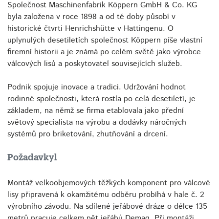
Společnost Maschinenfabrik Köppern GmbH & Co. KG
byla založena v roce 1898 a od té doby působí v
historické čtvrti Henrichshütte v Hattingenu. O
uplynulých desetiletích společnost Köppern píše vlastní
firemní historii a je známá po celém světě jako výrobce
válcových lisů a poskytovatel souvisejících služeb.
Podnik spojuje inovace a tradici. Udržování hodnot
rodinné společnosti, která rostla po celá desetiletí, je
základem, na němž se firma etablovala jako přední
světový specialista na výrobu a dodávky náročných
systémů pro briketování, zhutňování a drcení.
Požadavkyl
Montáž velkoobjemových těžkých komponent pro válcové
lisy připravená k okamžitému odběru probíhá v hale č. 2
výrobního závodu. Na sdílené jeřábové dráze o délce 135
metrů pracuje celkem pět jeřábů Demag. Při montáži