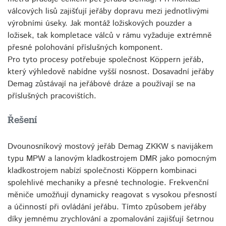
válcových lisů zajišťují jeřáby dopravu mezi jednotlivými
výrobními úseky. Jak montáž ložiskových pouzder a
ložisek, tak kompletace válců v rámu vyžaduje extrémně
přesné polohování příslušných komponent.
Pro tyto procesy potřebuje společnost Köppern jeřáb,
který výhledově nabídne vyšší nosnost. Dosavadní jeřáby
Demag zůstávají na jeřábové dráze a používají se na
příslušných pracovištích.
Řešení
Dvounosníkový mostový jeřáb Demag ZKKW s navijákem
typu MPW a lanovým kladkostrojem DMR jako pomocným
kladkostrojem nabízí společnosti Köppern kombinaci
spolehlivé mechaniky a přesné technologie. Frekvenční
měniče umožňují dynamicky reagovat s vysokou přesností
a účinností při ovládání jeřábu. Tímto způsobem jeřáby
díky jemnému zrychlování a zpomalování zajišťují šetrnou