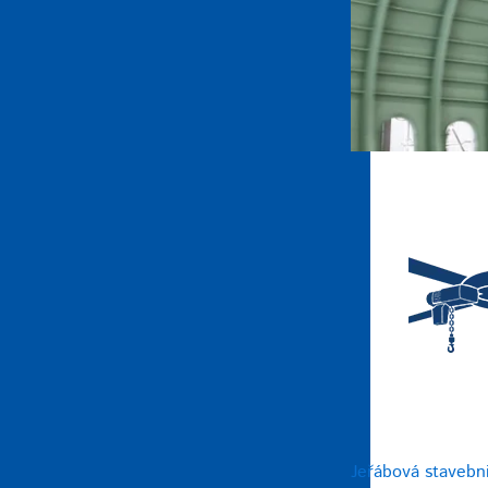
Jeřábová stavebn