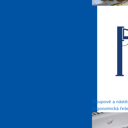
Sloupové a nástě
Ergonomická řeše