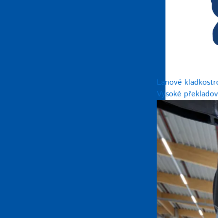
Lanové kladkostr
Vysoké překladov