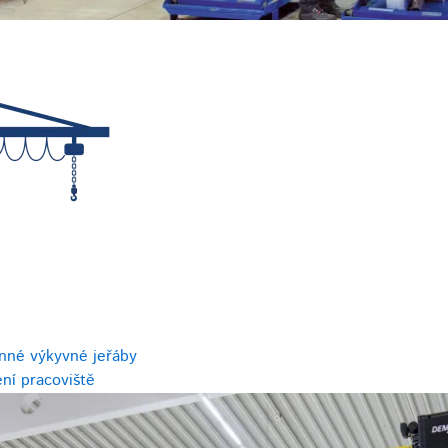
nné výkyvné jeřáby
ní pracoviště