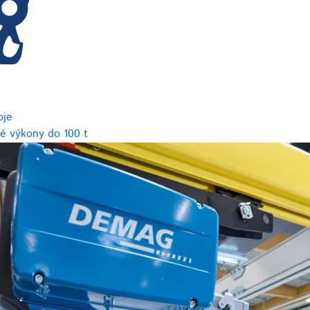
oje
é výkony do 100 t