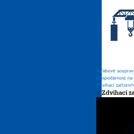
Jeřábové soupravy
Hospodárnost na 
Zdvihací zařízení
Zdvihací za