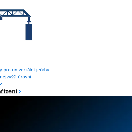
 pro univerzální jeřáby
nejvyšší úrovni
řízení