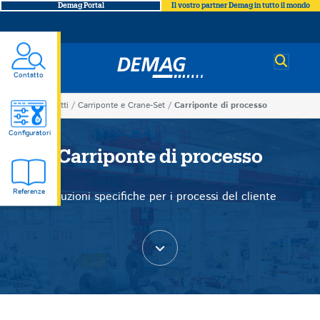
Demag Portal
Il vostro partner Demag in tutto il mondo
Demag
Contatto
You
Prodotti
Carriponte e Crane-Set
Carriponte di processo
Carriponte
are
Configuratori
here
Carriponte di processo
di
Referenze
Soluzioni specifiche per i processi del cliente
processo