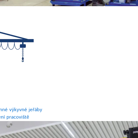
nné výkyvné jeřáby
ní pracoviště