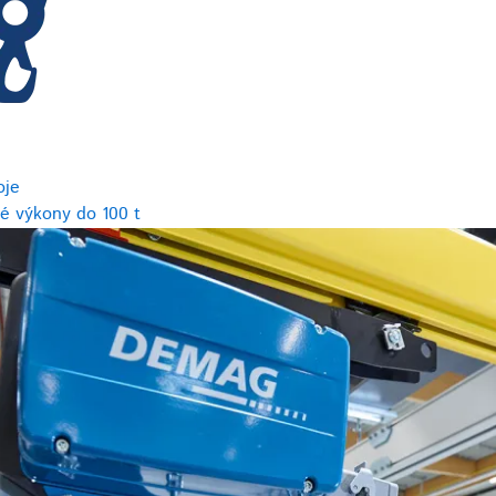
oje
é výkony do 100 t