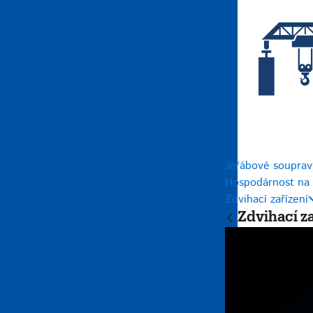
Jeřábové soupravy
Hospodárnost na 
Zdvihací zařízení
Zdvihací za