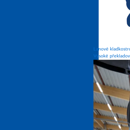
Lanové kladkostr
Vysoké překladov