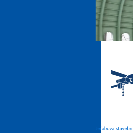
Jeřábová stavebn