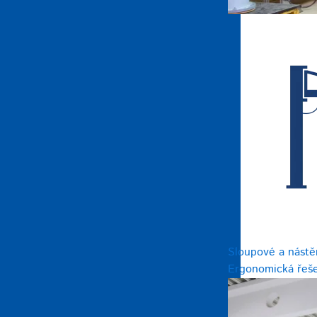
Sloupové a nástě
Ergonomická řeše