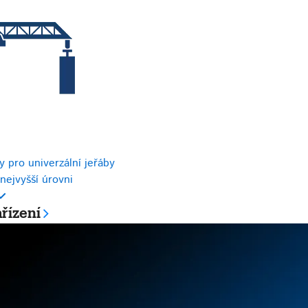
 pro univerzální jeřáby
nejvyšší úrovni
řízení