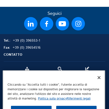
Seguici
Tel.
: +39 (0) 396553-1
Fax
: +39 (0) 39654516
CONTATTO
Mappa del sito
Cerca
Contatto
Cliccando su “Accetta tutti i cookie”, l'utente accetta di
Riferimenti legali
memorizzare i cookie sul dispositivo per migliorare la navigazione
del sito, analizzare l'utilizzo del sito e assistere nelle nostre
Politica sulla privacy
attività di marketing.
Politica sulla privacy
Riferimenti legali
Termini e condizioni