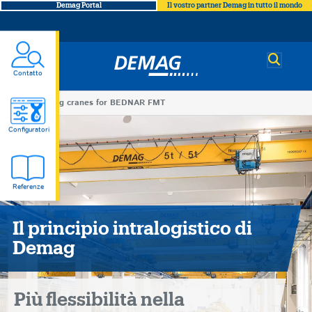
Demag Portal
Il vostro partner Demag in tutto il mondo
Demag
Contatto
You
Demag cranes for BEDNAR FMT
Demag
are
Configuratori
here
cranes
Referenze
for
BEDNAR
Il principio intralogistico di
Demag
FMT
Più flessibilità nella