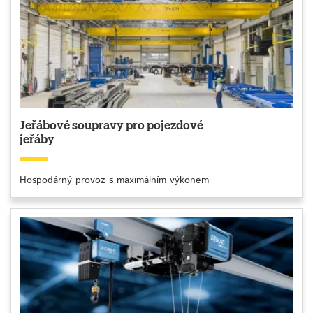
Jeřábové soupravy pro pojezdové
jeřáby
Hospodárný provoz s maximálním výkonem