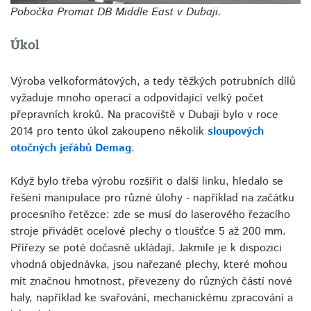
Pobočka Promat DB Middle East v Dubaji.
Úkol
Výroba velkoformátových, a tedy těžkých potrubních dílů
vyžaduje mnoho operací a odpovídající velký počet
přepravních kroků. Na pracoviště v Dubaji bylo v roce
2014 pro tento úkol zakoupeno několik
sloupových
otočných jeřábů Demag
.
Když bylo třeba výrobu rozšířit o další linku, hledalo se
řešení manipulace pro různé úlohy - například na začátku
procesního řetězce: zde se musí do laserového řezacího
stroje přivádět ocelové plechy o tloušťce 5 až 200 mm.
Přířezy se poté dočasně ukládají. Jakmile je k dispozici
vhodná objednávka, jsou nařezané plechy, které mohou
mít značnou hmotnost, převezeny do různých částí nové
haly, například ke svařování, mechanickému zpracování a