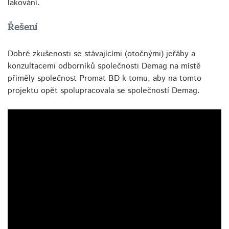
lakování.
Řešení
Dobré zkušenosti se stávajícími (otočnými) jeřáby a
konzultacemi odborníků společnosti Demag na místě
přiměly společnost Promat BD k tomu, aby na tomto
projektu opět spolupracovala se společností Demag.