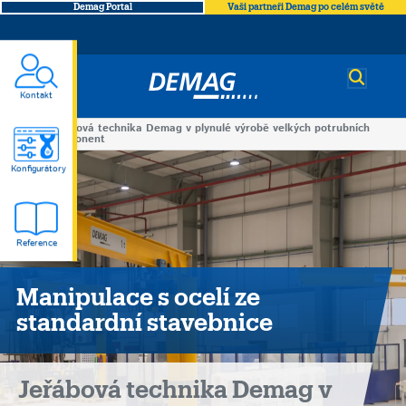
Demag Portal
Vaši partneři Demag po celém světě
Demag
Kontakt
Jeřábová technika Demag v plynulé výrobě velkých potrubních
You
komponent
Jeřábová
are
Konfigurátory
here
technika
Reference
Demag
v
Manipulace s ocelí ze
standardní stavebnice
plynulé
výrobě
Jeřábová technika Demag v