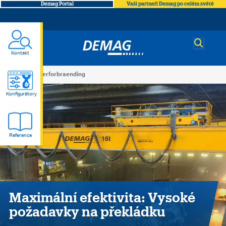
Demag Portal
Vaši partneři Demag po celém světě
Demag
Kontakt
You
Amagerforbraending
Amagerforbraending
are
Konfigurátory
here
Reference
Maximální efektivita: Vysoké
požadavky na překládku