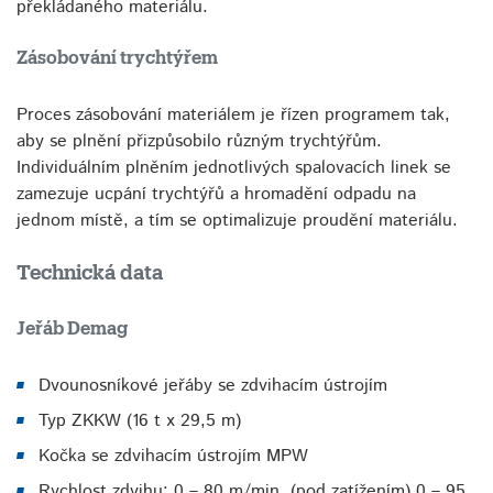
překládaného materiálu.
Zásobování trychtýřem
Proces zásobování materiálem je řízen programem tak,
aby se plnění přizpůsobilo různým trychtýřům.
Individuálním plněním jednotlivých spalovacích linek se
zamezuje ucpání trychtýřů a hromadění odpadu na
jednom místě, a tím se optimalizuje proudění materiálu.
Technická data
Jeřáb Demag
Dvounosníkové jeřáby se zdvihacím ústrojím
Typ ZKKW (16 t x 29,5 m)
Kočka se zdvihacím ústrojím MPW
Rychlost zdvihu: 0 – 80 m/min. (pod zatížením) 0 – 95