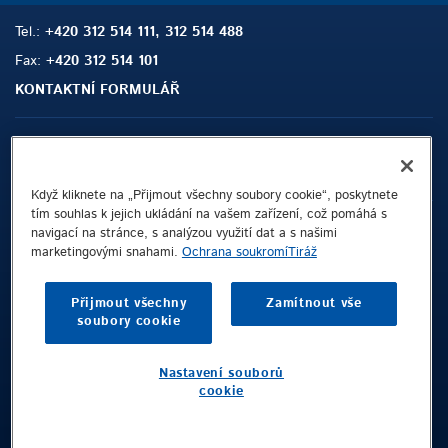
Tel.:
+420 312 514 111, 312 514 488
Fax:
+420 312 514 101
KONTAKTNÍ FORMULÁŘ
Sitemap
Hledat
Kontakt
Když kliknete na „Přijmout všechny soubory cookie“, poskytnete
tím souhlas k jejich ukládání na vašem zařízení, což pomáhá s
Tiráž
navigací na stránce, s analýzou využití dat a s našimi
marketingovými snahami.
Ochrana soukromí
Tiráž
Privacy Policy
Terms and Conditions
Přijmout všechny
Zamítnout vše
Whistleblowing Channel
soubory cookie
Public © 2026 Demag Cranes & Components GmbH. All rights reserved.
Nastavení souborů
cookie
Demag Cranes & Components GmbH
Postfach 67
58286 Wetter