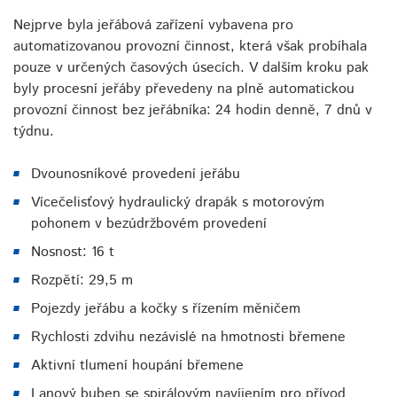
Nejprve byla jeřábová zařízení vybavena pro
automatizovanou provozní činnost, která však probíhala
pouze v určených časových úsecích. V dalším kroku pak
byly procesní jeřáby převedeny na plně automatickou
provozní činnost bez jeřábníka: 24 hodin denně, 7 dnů v
týdnu.
Dvounosníkové provedení jeřábu
Vícečelisťový hydraulický drapák s motorovým
pohonem v bezúdržbovém provedení
Nosnost: 16 t
Rozpětí: 29,5 m
Pojezdy jeřábu a kočky s řízením měničem
Rychlosti zdvihu nezávislé na hmotnosti břemene
Aktivní tlumení houpání břemene
Lanový buben se spirálovým navíjením pro přívod