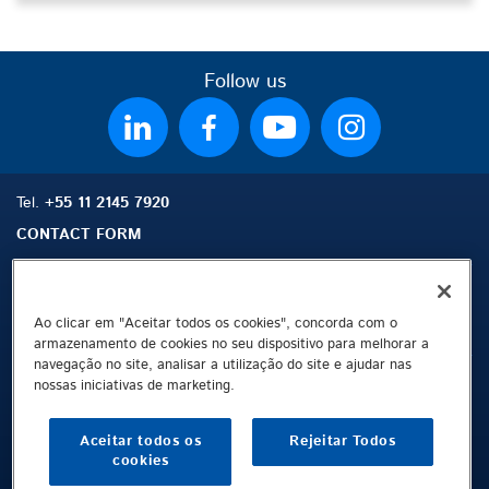
Follow us
Tel.
+55 11 2145 7920
CONTACT FORM
Ao clicar em "Aceitar todos os cookies", concorda com o
Mapa do site
Buscar
Contato
armazenamento de cookies no seu dispositivo para melhorar a
navegação no site, analisar a utilização do site e ajudar nas
nossas iniciativas de marketing.
Ficha técnica
Proteção de dados
Aceitar todos os
Rejeitar Todos
Terms and Conditions
cookies
Whistleblowing Channel