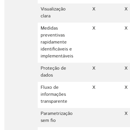
Visualização
X
X
clara
Medidas
X
X
preventivas
rapidamente
identificáveis e
implementáveis
Proteção de
X
X
dados
Fluxo de
X
X
informações
transparente
Parametrização
X
sem fio