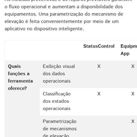
o fluxo operacional e aumentam a disponibilidade dos
equipamentos. Uma parametrização do mecanismo de
elevação é feita convenientemente por meio de um
aplicativo no dispositivo inteligente.
StatusControl
Equipm
App
Quais
Exibição visual
X
X
funções a
dos dados
ferramenta
operacionais
oferece?
Classificação
X
X
dos estados
operacionais
Parametrização
X
de mecanismos
de elevação