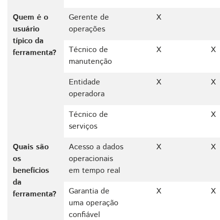
Quem é o
Gerente de
X
usuário
operações
típico da
Técnico de
X
X
ferramenta?
manutenção
Entidade
X
X
operadora
Técnico de
X
serviços
Quais são
Acesso a dados
X
X
os
operacionais
benefícios
em tempo real
da
Garantia de
X
X
ferramenta?
uma operação
confiável