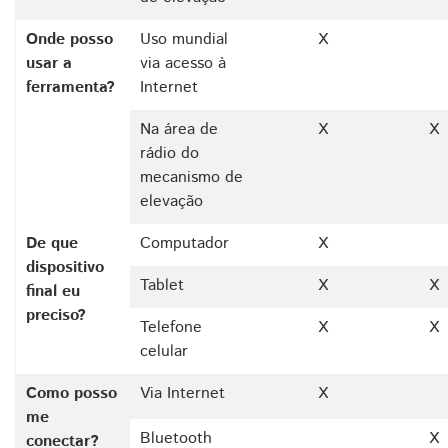
Onde posso
Uso mundial
X
usar a
via acesso à
ferramenta?
Internet
Na área de
X
X
rádio do
mecanismo de
elevação
De que
Computador
X
dispositivo
Tablet
X
X
final eu
preciso?
Telefone
X
X
celular
Como posso
Via Internet
X
me
Bluetooth
X
conectar?