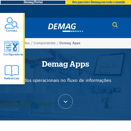
Demag Portal
Seu parceiro Demag em todo o mundo
Demag
Contato
You
Produtos
Componentes
Demag Apps
Demag
are
Configuradores
here
Demag Apps
Apps
Referências
Dados operacionais no fluxo de informações