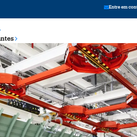
Entre em con
antes
tion