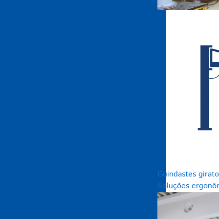
Guindastes girato
Soluções ergonôm