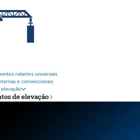
ontes rolantes universais
nternas e convencionais
 elevação
os de elevação