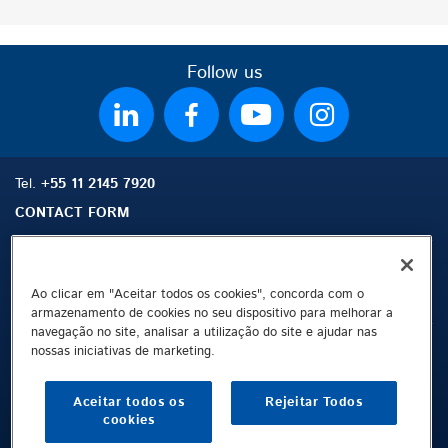
Follow us
Tel.
+55 11 2145 7920
CONTACT FORM
Ao clicar em "Aceitar todos os cookies", concorda com o
Mapa do site
Buscar
Contato
armazenamento de cookies no seu dispositivo para melhorar a
navegação no site, analisar a utilização do site e ajudar nas
nossas iniciativas de marketing.
Ficha técnica
Proteção de dados
Aceitar todos os
Rejeitar Todos
Terms and Conditions
cookies
Whistleblowing Channel