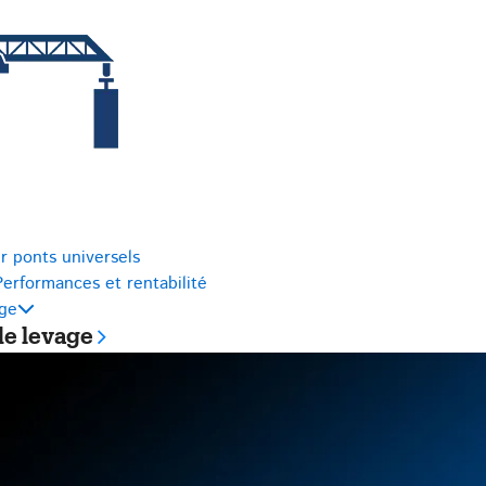
r ponts universels
Performances et rentabilité
age
de levage