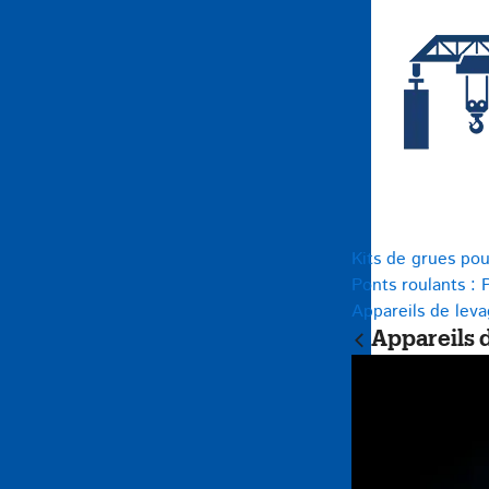
Kits de grues pou
Ponts roulants : 
Appareils de lev
Appareils 