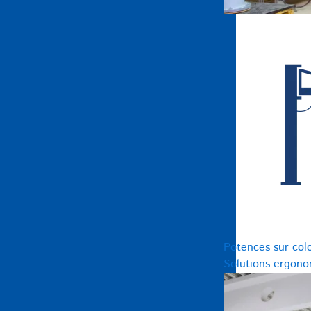
Potences sur col
Solutions ergono