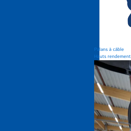
Palans à câble
Hauts rendements