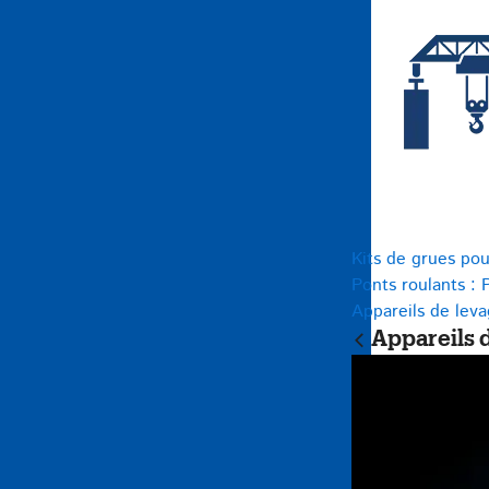
Kits de grues pou
Ponts roulants : 
Appareils de lev
Appareils 