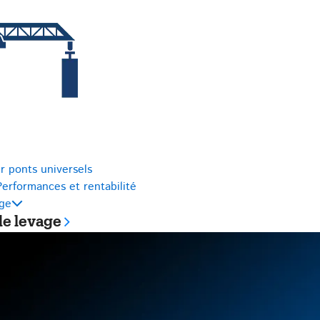
r ponts universels
Performances et rentabilité
age
de levage