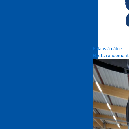
Palans à câble
Hauts rendements