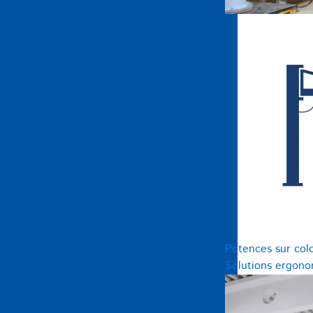
Potences sur col
Solutions ergono