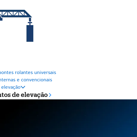
ontes rolantes universais
nternas e convencionais
 elevação
os de elevação