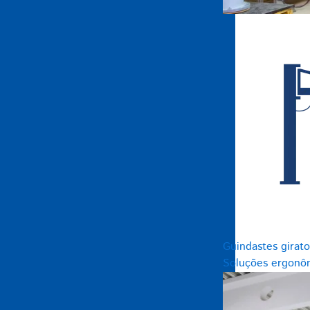
Guindastes girato
Soluções ergonôm