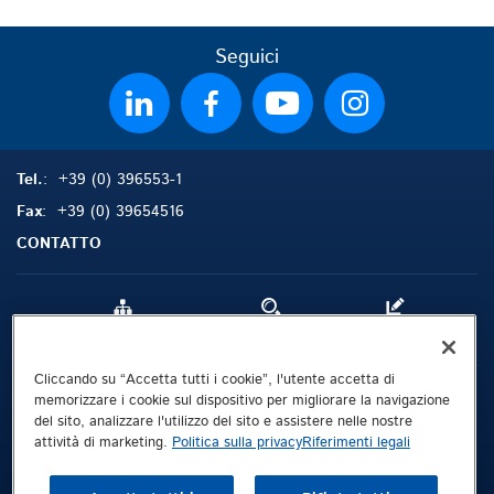
Seguici
Tel.
: +39 (0) 396553-1
Fax
: +39 (0) 39654516
CONTATTO
Mappa del sito
Cerca
Contatto
Cliccando su “Accetta tutti i cookie”, l'utente accetta di
Riferimenti legali
memorizzare i cookie sul dispositivo per migliorare la navigazione
del sito, analizzare l'utilizzo del sito e assistere nelle nostre
Politica sulla privacy
attività di marketing.
Politica sulla privacy
Riferimenti legali
Termini e condizioni
Whistleblowing Channel