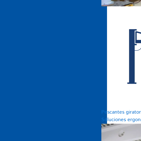
Pescantes girato
Soluciones ergon