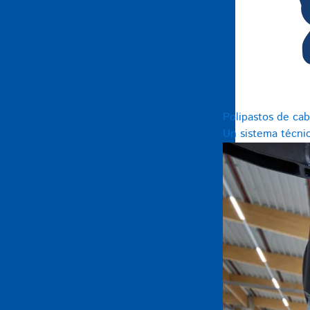
Polipastos de cab
Un sistema técnic