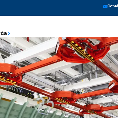
Contá
rúa
tion