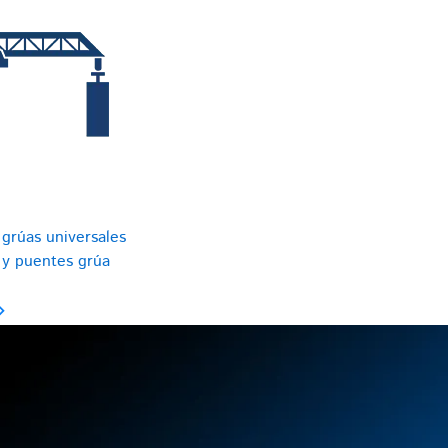
grúas universales
 y puentes grúa