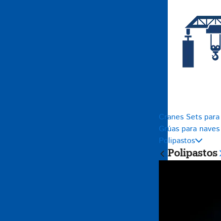
Cranes Sets para 
Grúas para naves
Polipastos
Polipastos