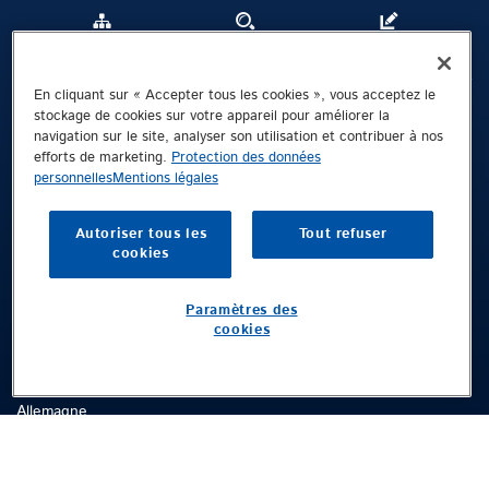
Sitemap
Rechercher
Contact
En cliquant sur « Accepter tous les cookies », vous acceptez le
Mentions légales
stockage de cookies sur votre appareil pour améliorer la
navigation sur le site, analyser son utilisation et contribuer à nos
Protection des données personnelles
efforts de marketing.
Protection des données
CGL
personnelles
Mentions légales
Whistleblowing Channel
Autoriser tous les
Tout refuser
cookies
Public © 2026 Demag Cranes & Components GmbH. All rights reserved.
Demag Cranes & Components GmbH
Paramètres des
Standort Wetter
cookies
Boîte postale
P.O. box 67 58286 Wetter (Ruhr)
Ruhrstraße 28, 58300 Wetter (Ruhr)
Allemagne