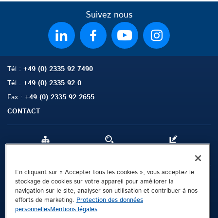
Suivez nous
Tél
:
+49 (0) 2335 92 7490
Tél
:
+49 (0) 2335 92 0
Fax
:
+49 (0) 2335 92 2655
CONTACT
Sitemap
Rechercher
Contact
En cliquant sur « Accepter tous les cookies », vous acceptez le
Mentions légales
stockage de cookies sur votre appareil pour améliorer la
navigation sur le site, analyser son utilisation et contribuer à nos
Protection des données personnelles
efforts de marketing.
Protection des données
CGL
personnelles
Mentions légales