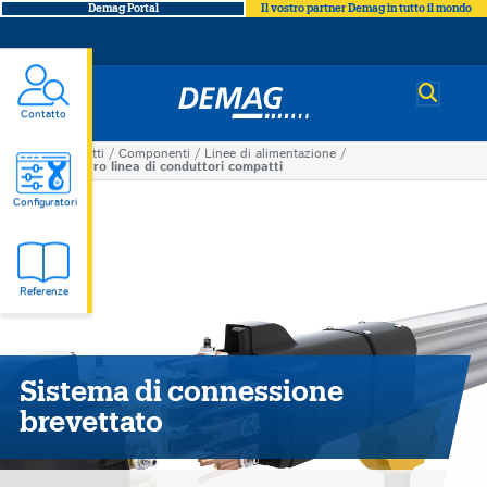
Demag Portal
Il vostro partner Demag in tutto il mondo
Demag
Contatto
Prodotti
Componenti
Linee di alimentazione
You
DCL-Pro linea di conduttori compatti
DCL-
are
Configuratori
here
Pro
Referenze
linea
di
Sistema di connessione
conduttori
brevettato
compatti