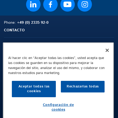
Phone:
+49 (0) 2335 92-0
CONTACTO
Mapa del Sitio
Buscar
Contacto
Al hacer clic en “Aceptar todas las cookies”, usted acepta que
las cookies se guarden en su dispositivo para mejorar la
Aviso Legal
navegación del sitio, analizar el uso del mismo, y colaborar con
nuestros estudios para marketing.
Protección de Datos en Internet
Condiciones comerciales generales
Aceptar todas las
Rechazarlas todas
Whistleblowing Channel
cookies
Public © 2026 Demag Cranes & Components GmbH. All rights reserved.
Configuración de
cookies
Demag Cranes & Components GmbH
Apartado de correos 67