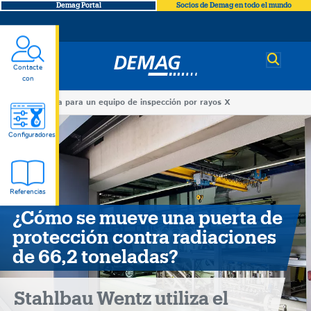
Demag Portal
Socios de Demag en todo el mundo
Demag
Contacte
con
You
puerta para un equipo de inspección por rayos X
puerta
are
Configuradores
here
para
un
Referencias
¿Cómo se mueve una puerta de
equipo
protección contra radiaciones
de 66,2 toneladas?
de
inspección
Stahlbau Wentz utiliza el