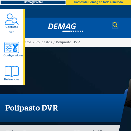
Demag Portal
Socios de Demag en todo el mundo
Demag
Contacte
con
Productos
Polipastos
Polipasto DVR
You
Polipasto
are
Configuradores
here
DVR
Referencias
Polipasto DVR