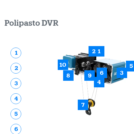
Polipasto DVR
2
1
1
10
5
2
6
3
8
9
4
3
4
7
5
6