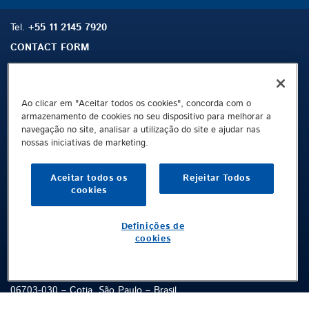
Tel.
+55 11 2145 7920
CONTACT FORM
Ao clicar em "Aceitar todos os cookies", concorda com o
Mapa do site
Buscar
Contato
armazenamento de cookies no seu dispositivo para melhorar a
navegação no site, analisar a utilização do site e ajudar nas
nossas iniciativas de marketing.
Ficha técnica
Proteção de dados
Aceitar todos os
Rejeitar Todos
Terms and Conditions
cookies
Whistleblowing Channel
Definições de
Public © 2026 Demag Cranes & Components GmbH. All rights reserved.
cookies
Demag – MHPS Brasil
Rodovia Raposo Tavares, km 31 – Bairro Portão
06703-030 – Cotia, São Paulo – Brasil