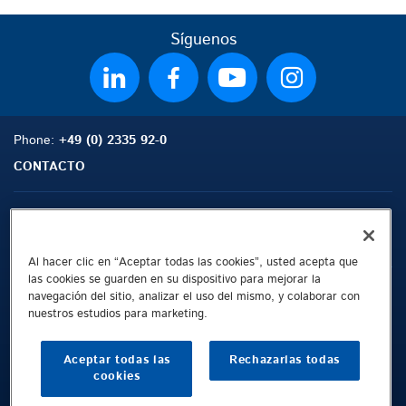
Síguenos
Phone:
+49 (0) 2335 92-0
CONTACTO
Mapa del Sitio
Buscar
Contacto
Al hacer clic en “Aceptar todas las cookies”, usted acepta que
las cookies se guarden en su dispositivo para mejorar la
Aviso Legal
navegación del sitio, analizar el uso del mismo, y colaborar con
nuestros estudios para marketing.
Protección de Datos en Internet
Condiciones comerciales generales
Aceptar todas las
Rechazarlas todas
Whistleblowing Channel
cookies