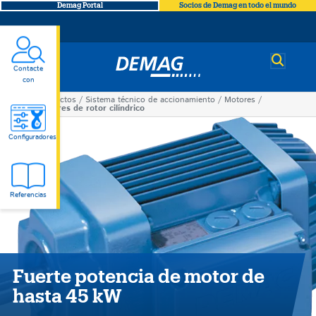
Demag Portal
Socios de Demag en todo el mundo
Demag
Contacte
con
Productos
Sistema técnico de accionamiento
Motores
You
Motores de rotor cilíndrico
Motores
are
Configuradores
here
de
rotor
Referencias
cilíndrico
Fuerte potencia de motor de
hasta 45 kW